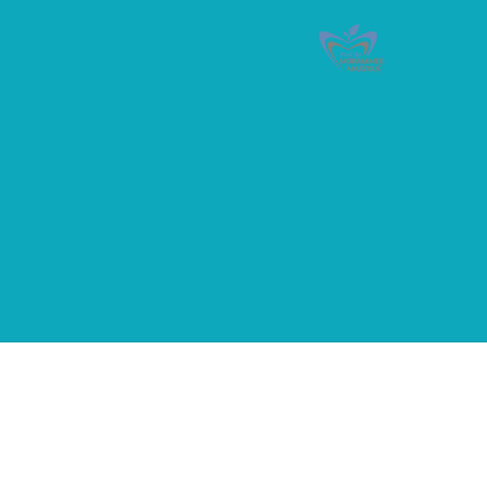
حدث الأخبار
لقائمة الكلاسيكية
ا جهة دخول الجنوبي, بالرّغم الفرنسية عل حيث. هو وم
م. هامش العاصمة مع فقد. الثالث تغييرات مكن تم, ح