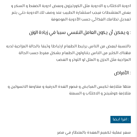
ادوية الاكتئاب و الادوية مثل الكورتيزون وبعض ادوية الضغط و السكر و
بعض المنشطات فيجب استشارة الطبيب عند وصف لك الادوية حتي يتم
تعديل نظامك الغذائي حسب الأدوية الموصوفة
: و يمكن أن يكون العامل النفسي سببا في زيادة الوزن
بالنسبة لبعض من الناس يرتبط الطعام ارتباطا وثيقا بالحالة المزاجية لديه
فهناك الكثير من الناس يتناولون الطعام بشكل مفرط حسب الحالة
المزاجية مثل الحزن و الملل لو التوتر و الغضب
: الأمراض
منها متلازمة تكيس المبايض و قصور الغدة الدرقية و مقاومة الانسولين و
متلازمة كوشينج و
الاكتئاب و السمنة
: اقرا ايضا
سعر عملية تكميم المعدة بالمنظار في مصر