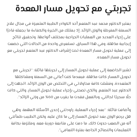
تجربتي مع تحويل مسار المعدة
يعتبر الدكتور محمد عبد المنعم أحد الكوادر الطبية المتميزة في مجال علاج
السمنة المفرطة والوزن الزائد، إذ يمتلك من الخبرة والكفاءة ما يجعله قادرًا
على إجراء العديد من العمليات الجراحية بمختلف أنواعها، وتحقيق نتائج
إيجابية مذهلة، وفي هذا السياق، نستعرض واحدة من الحالات التي خضعت
إلى عملية تحويل مسار المعدة تحت إشراف الدكتور عبد المنعم تجربتي مع
تحويل مسار المعده.
تشير الخاضعة إلى عملية تحويل المسار إلى تجربتها قائلة: “تجربتي مع
تحويل المسار كانت مذهلة، فبعدما كنت أعاني من السمنة ومشاكلها
المتعددة، وفشلت كافة محاولاتي في التخلص من الوزن الزائد، اتجهت إلى
الدكتور عبد المنعم، والذي نصحني بإجراء عملية تحويل المسار، والتي كانت
حلًا سحريًا لحالتي، وبالفعل فقدت ما يقرب من 60% من وزني الزائد”.
وأضافت قائلة: “بعد إجراء العملية، راودتني إحدى الأسئلة المهمة، وهي
هل يرجع الوزن بعد
تحويل المسار
إلى ما كان عليه، ولكن الطبيب طمأنني
أنه من الصعب حدوث ذلك، ما دمت على متابعة دورية معه، وملتزمة بكافة
التعليمات والنصائح الخاصة بفترة التعافي”.