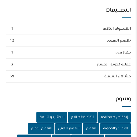
التصنيفات
الكبسولة الذكية
1
تكميم المعدة
12
جهاز pca
1
عملية تحويل المسار
3
مشاكل السمنة
59
وسوم
إنخفاض ضغط الدم
ارتفاع ضغط الدم
الاكتئاب و السمنة
الانجاب والخصوبه
التكميم
التكميم البكيني
التكميم الدقيق