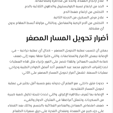
علاج ارتجاع المعدة، والحد من مخاطره ومضاعفاته.
الحد من ارتفاع نسبة الكوليسترول والدهون الثلاثية بالدم.
التخلص من ارتفاع ضغط الدم.
علاج مرض السكري من الدرجة الثانية.
التخلص من آلام الركبة والمفاصل، وبالتالي مزاولة أبسط المهام بدون
أي مشكلة.
أضرار تحويل المسار المصغر
يمكن أن تتسبب عملية التحويل المصغر – كحال أي عملية جراحية – في
الإصابة ببعض الأضرار والمضاعفات، والتي كثيرًا منها يعود إلى ضعف
كفاءة الطبيب المعالج؛ ولهذا ننصح على الفور بإجراء مثل هذه العمليات
تحت إشراف الدكتور محمد عبد المنعم، أحد أفضل الكوادر الطبية وجراحي
عمليات السمنة. تشمل أضرار تحويل المسار المصغر على الآتي:
حدوث فتق داخلي، مع العلم أن حدوثه يقع بنسبة أقل بكثير في عملية
تحويل المسار التقليدية.
الإصابة بما يُعرف بظاهرة الإغراق، والتي تحدث نتيجة تناول كمية كبيرة
من السكريات، وتتمثل أعراضها في الغثيان، الدوار والقيء.
ضعف امتصاص المعادن والعناصر الغذائية بالجسم، وذلك بعد القضاء
على جزء كبير من المعدة، وفقدان القدرة على حرق سعرات الطعام