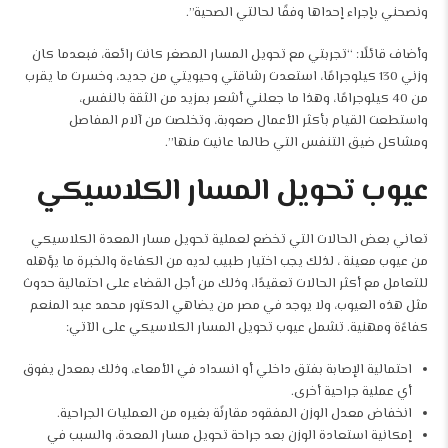
ونصحني بإجراء إحداها وفقًا لحالتي الصحية”.
وأضاف قائلًا: “تجربتي مع تحويل المسار المصغر كانت رائعة، فبعدما كان
وزني 130 كيلوجرامًا، استعدت رشاقتي وحيويتي من جديد، وخسرت ما يقرب
من 40 كيلوجرامًا، وهذا ما جعلني أشعر بمزيد من الثقة بالنفس،
واستطعت القيام بأكثر الأعمال صعوبة، وتخلصت من آلام المفاصل
ومشاكل ضيق التنفس التي طالما عانيت منها”.
عيوب تحويل المسار الكلاسيكي
تعاني بعض الحالات التي تخضع لعملية تحويل مسار المعدة الكلاسيكي
من عيوب معينة ، لذلك يجب اختيار طبيب لديه من الكفاءة والخبرة ما يؤهله
للتعامل مع أكثر الحالات تعقيدًا، وذلك من أجل القضاء على احتمالية حدوث
مثل هذه العيوب، ولا يوجد في مصر من يضاهي الدكتور محمد عبد المنعم
كفاءًة ومهنية. تشمل عيوب تحويل المسار الكلاسيكي على الآتي:
احتمالية الإصابة بفتق داخلي أو انسداد في الأمعاء، وذلك بمعدل يفوق
أي عملية جراحية أخرى.
انخفاض معدل الوزن المفقود مقارنًة بغيره من العمليات الجراحية.
إمكانية استعادة الوزن بعد جراحة تحويل مسار المعدة، والسبب في