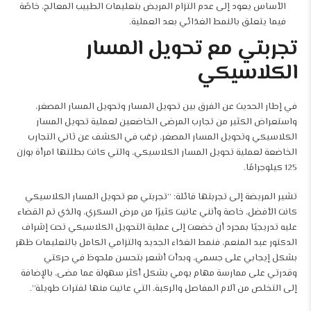
الأساس يعود إلى عدم التزام المريض بتعليمات الطبيب المعالج، خاصًة
فيما يتعلق بالنمط الغذائي بعد العملية.
تجربتي مع تحويل المسار
الكلاسيكي
في إطار الحديث عن الفرق بين
تحويل المسار
وتحويل المسار المصغر،
واستعراض الكثير من تجارب المرضى الخاضعين لعملية تحويل المسار
الكلاسيكي وتحويل المسار المصغر، نرغب في الكشف عن ثاني التجارب
الخاضعة لعملية تحويل المسار الكلاسيكي، والتي كانت بطلتها امرأة بوزن
125 كيلوجرامًا.
تشير المريضة إلى تجربتها قائلة: “تجربتي مع تحويل المسار الكلاسيكي
كانت الأفضل، خاصة وأنني عانيت كثيرًا من مرض السكري، والذي تم القضاء
عليه تدريجيًا بمجرد أن خضعت إلى عملية التحويل الكلاسيكي تحت إشراف
الدكتور عبد المنعم، فنمط الغذاء الجديد والتزامي الكامل بالتعليمات ظهر
بشكل إيجابي على جسمي، وبدأت أشعر بتحسن ملحوظ في حركتي
وقدرتي على ممارسة مهام يومي بشكل أكثر سهولة عما مضى، بالإضافة
إلى التخلص من آلام المفاصل والركبة، التي عانيت منها لفترات طويلة”.