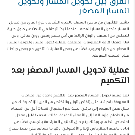
الفرق بين تحويل المسار وتحويل
المسار المصغر
يشعر الكثيرون من مرضى السمنة بالحيرة الشديدة حول الفرق بين تحويل
المسار وتحويل المسار المصغر، عندما تبدأ الرحلة في البحث عن حلول طبية
للتخلص من السمنة والوزن الزائد؛ من أجل جسم رشيق ووزن مثالي، ومن
هنا، جمعنا كافة المعلومات المتعلقة بعملية تحول المسار وتحويل المسار
المصغر، من مزايا وعيوب، فضلًا عن بعض المقارنات الأخرى مع بعض جراحات
علاج السمنة المفرطة.
عملية تحويل المسار المصغر بعد
التكميم
تعد عملية تحويل المسار المصغر بعد التكميم واحدة من الجراحات
المعروفة بقدرتها على إنقاص الوزن والتخلص من الوزن الزائد، وذلك من
خلال فصل المعدة إلى جزئين، بحيث يتم استقبال كميات أقل من المعتاد
من الطعام، وإرسالها إلى الأمعاء الدقيقة، وذلك بهدف تقليل معدل
امتصاص الطعام، وبذلك يتم حرق الدهون المتراكمة بالجسم، فضلًا عن
زيادة فاعلية البنكرياس لإنتاج الأنسولين، وهو ما يساعد على ضبط معدل