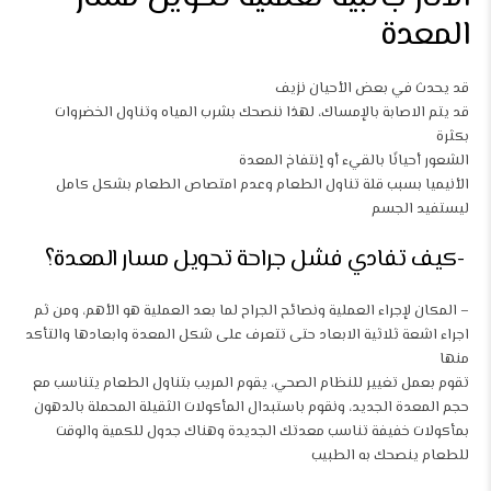
المعدة
قد يحدث في بعض الأحيان نزيف
قد يتم الاصابة بالإمساك، لهذا ننصحك بشرب المياه وتناول الخضروات
بكثرة
الشعور أحيانًا بالقيء أو إنتفاخ المعدة
الأنيميا بسبب قلة تناول الطعام وعدم امتصاص الطعام بشكل كامل
ليستفيد الجسم
-كيف تفادي فشل جراحة تحويل مسار المعدة؟
– المكان لإجراء العملية ونصائح الجراح لما بعد العملية هو الأهم، ومن ثم
اجراء اشعة ثلاثية الابعاد حتى تتعرف على شكل المعدة وابعادها والتأكد
منها
تقوم بعمل تغيير للنظام الصحي، يقوم المريب بتناول الطعام يتناسب مع
حجم المعدة الجديد، ونقوم باستبدال المأكولات الثقيلة المحملة بالدهون
بمأكولات خفيفة تناسب معدتك الجديدة وهناك جدول للكمية والوقت
للطعام ينصحك به الطبيب