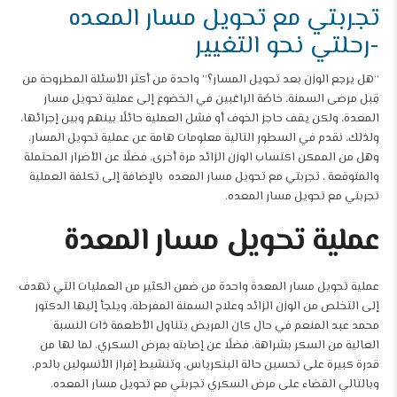
تجربتي مع تحويل مسار المعده
-رحلتي نحو التغيير
“هل يرجع الوزن بعد تحويل المسار؟” واحدة من أكثر الأسئلة المطروحة من
قِبل مرضى السمنة، خاصًة الراغبين في الخضوع إلى عملية تحويل مسار
المعدة، ولكن يقف حاجز الخوف أو فشل العملية حائلًا بينهم وبين إجرائها،
ولذلك، نقدم في السطور التالية معلومات هامة عن عملية تحويل المسار،
وهل من الممكن اكتساب الوزن الزائد مرة أخرى، فضلًا عن الأضرار المحتملة
والمتوقعة ، تجربتي مع تحويل مسار المعده بالإضافة إلى تكلفة العملية
تجربتي مع تحويل مسار المعده
.
عملية تحويل مسار المعدة
عملية تحويل مسار المعدة واحدة من ضمن الكثير من العمليات التي تهدف
إلى التخلص من الوزن الزائد وعلاج السمنة المفرطة، ويلجأ إليها الدكتور
محمد عبد المنعم في حال كان المريض يتناول الأطعمة ذات النسبة
العالية من السكر بشراهة، فضلًا عن إصابته بمرض السكري، لما لها من
قدرة كبيرة على تحسين حالة البنكرياس، وتنشيط إفراز الأنسولين بالدم،
وبالتالي القضاء على مرض السكري تجربتي مع تحويل مسار المعده.