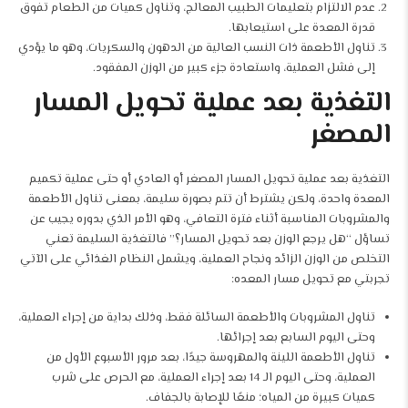
عدم الالتزام بتعليمات الطبيب المعالج، وتناول كميات من الطعام تفوق
قدرة المعدة على استيعابها.
تناول الأطعمة ذات النسب العالية من الدهون والسكريات، وهو ما يؤدي
إلى فشل العملية، واستعادة جزء كبير من الوزن المفقود.
التغذية بعد عملية تحويل المسار
المصغر
التغذية بعد عملية تحويل المسار المصغر أو العادي أو حتى
عملية تكميم
المعدة
واحدة، ولكن يشترط أن تتم بصورة سليمة، بمعنى تناول الأطعمة
والمشروبات المناسبة أثناء فترة التعافي، وهو الأمر الذي بدوره يجيب عن
تساؤل “هل يرجع الوزن بعد تحويل المسار؟” فالتغذية السليمة تعني
التخلص من الوزن الزائد ونجاح العملية، ويشمل النظام الغذائي على الآتي
تجربتي مع تحويل مسار المعده:
تناول المشروبات والأطعمة السائلة فقط، وذلك بداية من إجراء العملية،
وحتى اليوم السابع بعد إجرائها.
تناول الأطعمة اللينة والمهروسة جيدًا، بعد مرور الأسبوع الأول من
العملية، وحتى اليوم الـ 14 بعد إجراء العملية، مع الحرص على شرب
كميات كبيرة من المياه؛ منعًا للإصابة بالجفاف.