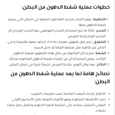
خطوات عملية شفط الدهون من البطن:
التخطيط:
يقوم الجراح بتحديد المناطق الدقيقة في البطن التي سيتم
شفط الدهون منها.
التخدير:
غالبًا ما يتم استخدام التخدير الموضعي مع التخدير الوريدي أو
التخدير العام لراحة المريض.
الشقوق:
يتم عمل شقوق صغيرة (عادة لا تتجاوز بضعة ملليمترات) في
أماكن غير ظاهرة مثل منطقة العانة أو داخل السرة.
الشفط:
يتم إدخال الكانيولا من خلال هذه الشقوق لشفط الدهون
الزائدة. يمكن استخدام أي من تقنيات شفط الدهون المذكورة سابقًا.
النتائج:
بعد زوال التورم، يلاحظ المريض تحسنًا كبيرًا في شكل البطن.
نصائح هامة لما بعد عملية شفط الدهون من
البطن:
الالتزام بارتداء المشد الضاغط حسب تعليمات الطبيب.
تجنب الأنشطة المجهدة ورفع الأشياء الثقيلة خلال الأسابيع الأولى.
المشي الخفيف يساعد على تنشيط الدورة الدموية وتقليل خطر حدوث
جلطات.