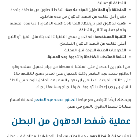
التكلفة الإجمالية.
المنطقة (أو المناطق) المراد علاجها:
شفط الدهون من منطقة واحدة
يكون أقل تكلفة من شفط الدهون من عدة مناطق.
كمية الدهون المراد إزالتها:
كلما زادت كمية الدهون، زادت مدة العملية
وتعقيدها، وبالتالي التكلفة.
التقنية المستخدمة:
قد تكون بعض التقنيات الحديثة مثل الفيزر أو الليزر
أعلى تكلفة من شفط الدهون التقليدي.
الفحوصات الطبية اللازمة قبل العملية.
تكلفة المشدات الضاغطة والأدوية بعد العملية.
من الضروري الحصول على استشارة مفصلة من جراح تجميل معتمد وهو
الدكتور محمد عبد المنعم وذلك للحصول على تقدير دقيق للتكلفة بناءً
على حالتك الفردية. لا ينبغي أن يكون السعر هو العامل الوحيد في اتخاذ
القرار، بل يجب إعطاء الأولوية لخبرة الجراح وسلامة الإجراء.
ويمكنك ايضًا التواصل مع عيادة
الدكتور محمد عبد المنعم
لمعرفة اسعار
عمليات شفط الدهون بالفيزر في مصر.
عملية شفط الدهون من البطن
تعتبر
عملية شفط الدهون من البطن
من أكثر الإجراءات المطلوبة في مجال