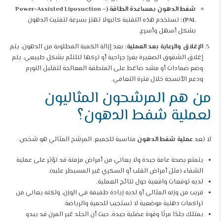
شفط الدهون بمساعدة الطاقة (Power-Assisted Liposuction –
PAL):
تستخدم هذه التقنية كانيولا تهتز بسرعة لتفتيت الدهون
بشكل أسهل وأسرع.
الإغلاق والرعاية بعد العملية:
بعد إزالة الكمية المطلوبة من الدهون، يتم
إغلاق الشقوق الصغيرة بغرز جراحية أو تركها لتلتئم بشكل طبيعي. يتم
وضع ضمادات أو مشد ضاغط على المنطقة المعالجة لتقليل التورم
ودعم الأنسجة خلال فترة التعافي.
من هم المرشحون المثاليون
لعملية شفط الدهون؟
لا تعد
عملية شفط الدهون
مناسبة للجميع. المرشح المثالي هو شخص:
يتمتع بصحة عامة جيدة ولا يعاني من أمراض مزمنة قد تؤثر على عملية
الشفاء (مثل أمراض القلب أو السكري غير المسيطر عليه).
لديه توقعات واقعية حول نتائج العملية.
قريب من وزنه المثالي أو لديه زيادة طفيفة في الوزن، ولكنه يعاني من
تراكمات دهنية موضعية لا تستجيب للحمية والرياضة.
يمتلك جلدًا مرنًا وقوة عضلية جيدة، حيث أن الجلد غير المرن قد يبدو