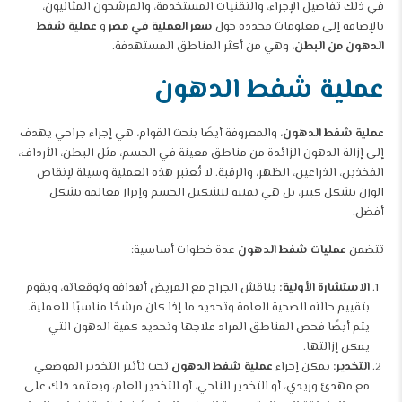
في ذلك تفاصيل الإجراء، والتقنيات المستخدمة، والمرشحون المثاليون،
بالإضافة إلى معلومات محددة حول
سعر العملية في مصر
و
عملية شفط
الدهون من البطن
، وهي من أكثر المناطق المستهدفة.
عملية شفط الدهون
عملية شفط الدهون
، والمعروفة أيضًا بنحت القوام، هي إجراء جراحي يهدف
إلى إزالة الدهون الزائدة من مناطق معينة في الجسم، مثل البطن، الأرداف،
الفخذين، الذراعين، الظهر، والرقبة. لا تُعتبر هذه العملية وسيلة لإنقاص
الوزن بشكل كبير، بل هي تقنية لتشكيل الجسم وإبراز معالمه بشكل
أفضل.
تتضمن
عمليات شفط الدهون
عدة خطوات أساسية:
الاستشارة الأولية:
يناقش الجراح مع المريض أهدافه وتوقعاته، ويقوم
بتقييم حالته الصحية العامة وتحديد ما إذا كان مرشحًا مناسبًا للعملية.
يتم أيضًا فحص المناطق المراد علاجها وتحديد كمية الدهون التي
يمكن إزالتها.
التخدير:
يمكن إجراء
عملية شفط الدهون
تحت تأثير التخدير الموضعي
مع مهدئ وريدي، أو التخدير الناحي، أو التخدير العام، ويعتمد ذلك على