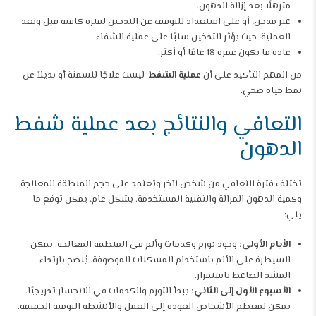
مترهلًا بعد إزالة الدهون.
غير مدخن، أو على استعداد للتوقف عن التدخين لفترة كافية قبل وبعد
العملية، حيث يؤثر التدخين سلبًا على عملية الشفاء.
عادة ما يكون عمره 18 عامًا أو أكثر.
من المهم التأكيد على أن
عملية الشفط
ليست علاجًا للسمنة أو بديلاً عن
نمط حياة صحي.
التعافي والنتائج بعد عملية شفط
الدهون
تختلف فترة التعافي من شخص لآخر وتعتمد على حجم المنطقة المعالجة
وكمية الدهون المزالة والتقنية المستخدمة. بشكل عام، يمكن توقع ما
يلي:
الأيام الأولى:
وجود تورم وكدمات وألم في المنطقة المعالجة. يمكن
السيطرة على الألم باستخدام المسكنات الموصوفة. يُنصح بارتداء
المشد الضاغط باستمرار.
الأسبوع الأول إلى الثاني:
يبدأ التورم والكدمات في الانحسار تدريجيًا.
يمكن لمعظم الأشخاص العودة إلى العمل والأنشطة اليومية الخفيفة.