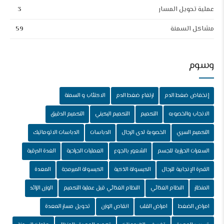
عملية تحويل المسار
3
مشاكل السمنة
59
وسوم
إنخفاض ضغط الدم
ارتفاع ضغط الدم
الاكتئاب و السمنة
الانجاب والخصوبه
التكميم
التكميم البكيني
التكميم الدقيق
التكميم السري
الخصوبة لدى الرجال
الدباسات
الدباسات الاتوماتيك
السعرات الحرارية للجسم
الشعور بالجوع
العمليات الجراحية
الغدة الدرقية
القدرة الإنجابية للرجال
الكبسولة الذكية
الكبسولة المبرمجة
المعدة
المنظار
النظام الغذائي
النظام الغذائي قبل عملية التكميم
الوزن الزائد
امراض الضغط
امراض القلب
انقاص الوزن
تحويل مسار المعدة