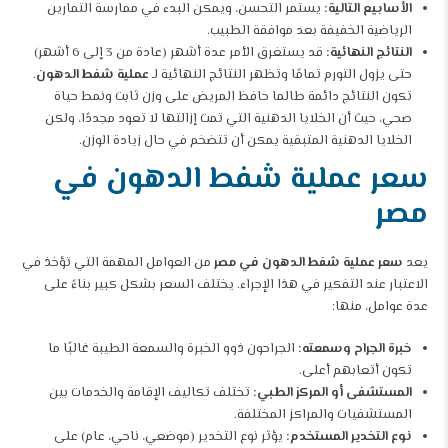
الأسابيع التالية:
يستمر التحسن، ويمكن البدء في ممارسة التمارين
الرياضية الخفيفة بعد موافقة الطبيب.
النتائج النهائية:
قد يستغرق الأمر عدة أشهر (عادة من 3 إلى 6 أشهر)
حتى يزول التورم تمامًا وتظهر النتائج النهائية لـ
عملية شفط الدهون
.
تكون النتائج دائمة طالما حافظ المريض على وزن ثابت ونمط حياة
صحي، حيث أن الخلايا الدهنية التي تمت إزالتها لا تعود مجددًا، ولكن
الخلايا الدهنية المتبقية يمكن أن تتضخم في حال زيادة الوزن.
سعر عملية شفط الدهون في
مصر
يعد
سعر عملية شفط الدهون في مصر
من العوامل المهمة التي تؤخذ في
الاعتبار عند التفكير في هذا الإجراء. يختلف السعر بشكل كبير بناءً على
عدة عوامل، منها:
خبرة الجراح وسمعته:
الجراحون ذوو الخبرة والسمعة الطيبة غالبًا ما
تكون أتعابهم أعلى.
المستشفى أو المركز الطبي:
تختلف تكاليف الإقامة والخدمات بين
المستشفيات والمراكز المختلفة.
نوع التخدير المستخدم:
يؤثر نوع التخدير (موضعي، ناحي، عام) على