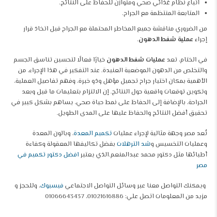
اتباع نظام غذائي صحي ومتوازن للحفاظ على النتائج.
المتابعة المنتظمة مع الجراح.
من الضروري مناقشة جميع المخاطر المحتملة مع الجراح قبل اتخاذ قرار
إجراء
عملية شفط الدهون
.
في الختام، تعد
عمليات شفط الدهون
خيارًا فعالًا لتحسين تناسق الجسم
والتخلص من الدهون الموضعية العنيدة. عند التفكير في هذا الإجراء، من
الأهمية بمكان اختيار جراح تجميل مؤهل وذو خبرة، وفهم تفاصيل العملية،
وتكوين توقعات واقعية حول النتائج. إن الالتزام بتعليمات ما قبل وبعد
الجراحة، بالإضافة إلى الحفاظ على نمط حياة صحي، يساهم بشكل كبير في
تحقيق أفضل النتائج والحفاظ عليها على المدى الطويل.
تُعد مصر وجهة مثالية لإجراء عمليات
تكميم المعدة
، وبالون المعدة
وعمليات التخسيس و
شد الترهلات
بفضل تكاليفها المعقولة وكفاءة
أطبائها مثل دكتور محمد عبدالمنعم.الذي يعتبر
افضل دكتور تكميم في
مصر
ويمكنك التواصل معنا عبر وسائل التواصل الاجتماعي
فيسبوك
، وللحجز و
مزيد من المعلومات اتصل علي: 01021616886، 01066643437