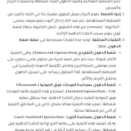
حجم المنطقة المعالجة وكمية الدهون المراد شفطها وتفضيلات الجراح
والمريض.
إجراء الشفط:
يقوم الجراح بعمل شقوق صغيرة جدًا في الجلد بالقرب من
المنطقة المستهدفة. يتم بعد ذلك إدخال أنبوب رفيع مجوف يسمى
“الكانيولا” (cannula) عبر هذه الشقوق. تتصل الكانيولا بجهاز شفط
قوي يقوم بسحب الخلايا الدهنية الزائدة.
التقنيات المختلفة:
توجد عدة تقنيات مستخدمة في
عملية شفط
الدهون
، منها:
شفط الدهون التقليدي (Tumescent Liposuction):
وهي التقنية
الأكثر شيوعًا، حيث يتم حقن كمية كبيرة من محلول ملحي يحتوي على
مخدر موضعي (ليدوكايين) وقابض للأوعية الدموية (إبينفرين) في
المنطقة المستهدفة. هذا المحلول يساعد على تسييل الدهون
وتقليل النزيف والألم.
شفط الدهون بمساعدة الموجات فوق الصوتية (Ultrasound-
Assisted Liposuction – UAL):
تستخدم هذه التقنية طاقة الموجات
فوق الصوتية لتفتيت جدران الخلايا الدهنية، مما يسهل عملية
شفطها. تعتبر هذه التقنية فعالة بشكل خاص في المناطق الليفية
أو التي تم شفطها سابقًا.
شفط الدهون بمساعدة الليزر (Laser-Assisted Liposuction –
LAL):
تعتمد هذه التقنية على طاقة الليزر لإذابة الخلايا الدهنية قبل
شفطها. يمكن أن يساعد الليزر أيضًا في شد الجلد بدرجة معينة.