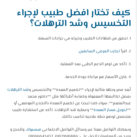
كيف تختار افضل طبيب لإجراء
التخسيس وشد الترهلات؟
1. تحقق من شهادات الطبيب وخبرته في جراحات السمنة.
2. اقرأ
تجارب المرضى السابقين.
3. تأكد من توفر الدعم الطبي بعد العملية.
4. قارن الأسعار مع مراعاة جودة الخدمة.
تُعد مصر وجهة مثالية لإجراء **تكميم المعدة** والتخسيس و
شد الترهلات
بفضل تكاليفها المعقولة وكفاءة أطبائها مثل **دكتور محمد
عبدالمنعم**. سواء كنت تبحث عن تكميم المعدة بالتخدير الموضعي أو
**
تحويل مسار المعدة
** وعملية شد الترهلات، تأكد من استشارة طبيب
متخصص لوضع خطة علاجية تناسب حالتك.
ويمكنك التواصل معنا عبر وسائل التواصل الاجتماعي
فيسبوك
، وللحجز و
مزيد من المعلومات اتصل علي: 01021616886، 01066643437