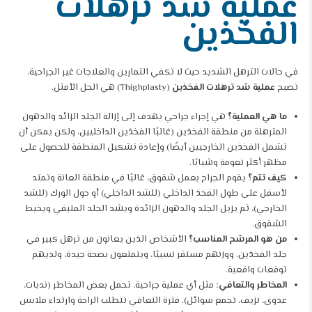
عملية شد ترهلات
الفخذين
في حالات الترهل الشديد حيث لا تكفي التمارين والعلاجات غير الجراحية،
تصبح
عملية شد ترهلات الفخذين
(Thighplasty) هي الحل الأمثل.
ما هي العملية؟
هي إجراء جراحي يهدف إلى إزالة الجلد الزائد والدهون
المترهلة من منطقة الفخذين (غالبًا الفخذين الداخليين، ولكن يمكن أن
تشمل الفخذين الخارجيين أيضًا) وإعادة تشكيل المنطقة للحصول على
مظهر أكثر نعومة وشبابًا.
كيف تتم؟
يقوم الجراح بعمل شقوق، غالبًا في منطقة العانة وتمتد
لأسفل على طول الفخذ الداخلي (للشد الداخلي) أو حول الورك (للشد
الخارجي)، ثم يزيل الجلد والدهون الزائدة ويشد الجلد المتبقي ويخيط
الشقوق.
من هو المرشح المناسب؟
الأشخاص الذين يعانون من ترهل كبير في
جلد الفخذين، ووزنهم مستقر نسبيًا، ويتمتعون بصحة جيدة، ولديهم
توقعات واقعية.
المخاطر والتعافي:
مثل أي عملية جراحية، تحمل بعض المخاطر (ندبات،
عدوى، نزيف، تجمع سوائل). فترة التعافي تتطلب الراحة وارتداء ملابس