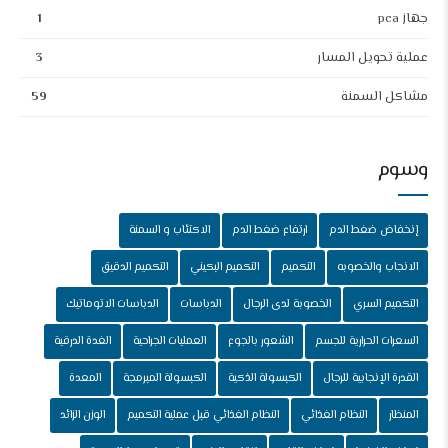
جهاز pca
1
عملية تحويل المسار
3
مشاكل السمنة
59
وسوم
إنخفاض ضغط الدم
ارتفاع ضغط الدم
الاكتئاب و السمنة
الانجاب والخصوبه
التكميم
التكميم البكيني
التكميم الدقيق
التكميم السري
الخصوبة لدى الرجال
الدباسات
الدباسات الاتوماتيك
السعرات الحرارية للجسم
الشعور بالجوع
العمليات الجراحية
الغدة الدرقية
القدرة الإنجابية للرجال
الكبسولة الذكية
الكبسولة المبرمجة
المعدة
المنظار
النظام الغذائي
النظام الغذائي قبل عملية التكميم
الوزن الزائد