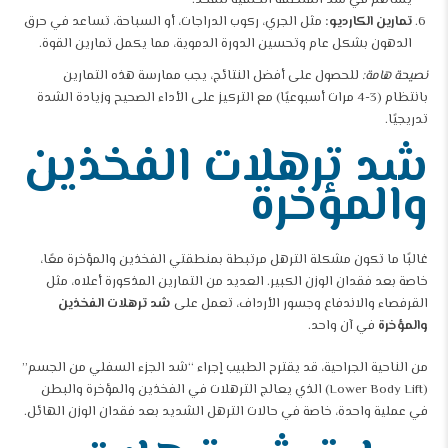
تمارين الكارديو:
مثل الجري، ركوب الدراجات، أو السباحة، تساعد في حرق
الدهون بشكل عام وتحسين الدورة الدموية، مما يكمل تمارين القوة.
نصيحة هامة:
للحصول على أفضل النتائج، يجب ممارسة هذه التمارين
بانتظام (3-4 مرات أسبوعيًا) مع التركيز على الأداء الصحيح وزيادة الشدة
تدريجيًا.
شد ترهلات الفخذين
والمؤخرة
غالبًا ما تكون مشكلة الترهل مرتبطة بمنطقتي الفخذين والمؤخرة معًا،
خاصة بعد فقدان الوزن الكبير. العديد من التمارين المذكورة أعلاه، مثل
القرفصاء والاندفاع وجسور الأرداف، تعمل على
شد ترهلات الفخذين
والمؤخرة
في آن واحد.
من الناحية الجراحية، قد يقترح الطبيب إجراء “شد الجزء السفلي من الجسم”
(Lower Body Lift) الذي يعالج الترهلات في الفخذين والمؤخرة والبطن
في عملية واحدة، خاصة في حالات الترهل الشديد بعد فقدان الوزن الهائل.