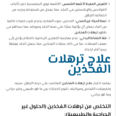
التعرض المفرط لأشعة الشمس:
الأشعة فوق البنفسجية تضر بألياف
الكولاجين والإيلاستين في الجلد، مما يعجل من شيخوخته ويزيد من
احتمالية الترهل.
نمط الحياة غير الصحي:
التدخين، سوء التغذية، وعدم شرب كميات كافية
من الماء يمكن أن يؤثروا سلبًا على صحة الجلد ومرونته، مما يساهم في
ظهور
ترهلات الفخذين
.
قلة النشاط البدني:
عدم ممارسة التمارين الرياضية بانتظام يؤدي إلى
ضعف العضلات، بما في ذلك عضلات الفخذين، مما يجعل الجلد فوقها
يبدو أكثر ارتخاءً.
علاج ترهلات
الفخذين
يعتمد اختيار
علاج ترهلات الفخذين
المناسب على درجة الترهل، سببه،
وتفضيلات الشخص وميزانيته. تتنوع الخيارات بين ما هو طبيعي وغير جراحي
وما هو جراحي:
التخلص من ترهلات الفخذين (الحلول غير
الجراحية والطبيعية):