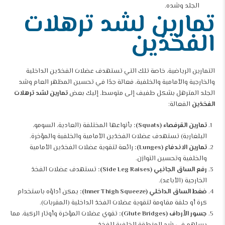
الجلد وشده.
تمارين لشد ترهلات
الفخذين
التمارين الرياضية، خاصة تلك التي تستهدف عضلات الفخذين الداخلية
والخارجية والأمامية والخلفية، فعالة جدًا في تحسين المظهر العام وشد
الجلد المترهل بشكل طفيف إلى متوسط. إليك بعض
تمارين لشد ترهلات
الفخذين
الفعالة:
تمارين القرفصاء (Squats):
بأنواعها المختلفة (العادية، السومو،
البلغارية) تستهدف عضلات الفخذين الأمامية والخلفية والمؤخرة.
تمارين الاندفاع (Lunges):
رائعة لتقوية عضلات الفخذين الأمامية
والخلفية وتحسين التوازن.
رفع الساق الجانبي (Side Leg Raises):
تستهدف عضلات الفخذ
الخارجية (الأباعد).
ضغط الساق الداخلي (Inner Thigh Squeeze):
يمكن أداؤه باستخدام
كرة أو حلقة مقاومة لتقوية عضلات الفخذ الداخلية (المقربات).
جسور الأرداف (Glute Bridges):
تقوي عضلات المؤخرة وأوتار الركبة، مما
يساهم في شد المنطقة الخلفية للفخذ.