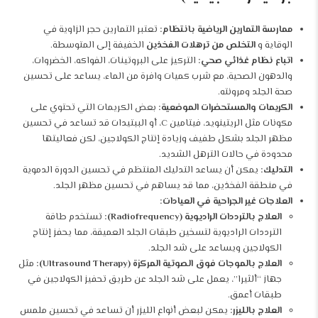
ممارسة التمارين الرياضية بانتظام:
تعتبر التمارين حجر الزاوية في
الوقاية و
التخلص من ترهلات الفخذين
الخفيفة إلى المتوسطة.
اتباع نظام غذائي صحي:
التركيز على البروتينات، الفواكه، الخضروات،
والدهون الصحية، مع شرب كميات وافرة من الماء، يساعد على تحسين
صحة الجلد ومرونته.
الكريمات والمستحضرات الموضعية:
بعض الكريمات التي تحتوي على
مكونات مثل الريتينويد، فيتامين C، أو الببتيدات قد تساعد في تحسين
مظهر الجلد بشكل طفيف وزيادة إنتاج الكولاجين، لكن فعاليتها
محدودة في حالات الترهل الشديد.
التدليك:
يمكن أن يساعد التدليك المنتظم في تحسين الدورة الدموية
في منطقة الفخذين، مما قد يساهم في تحسين مظهر الجلد.
العلاجات غير الجراحية في العيادات:
العلاج بالترددات الراديوية (Radiofrequency):
تستخدم طاقة
الترددات الراديوية لتسخين طبقات الجلد العميقة، مما يحفز إنتاج
الكولاجين ويساعد على شد الجلد.
العلاج بالموجات فوق الصوتية المركزة (Ultrasound Therapy):
مثل
جهاز “ألثيرا”، يعمل على شد الجلد عن طريق تحفيز الكولاجين في
طبقات أعمق.
العلاج بالليزر:
يمكن لبعض أنواع الليزر أن تساعد في تحسين ملمس