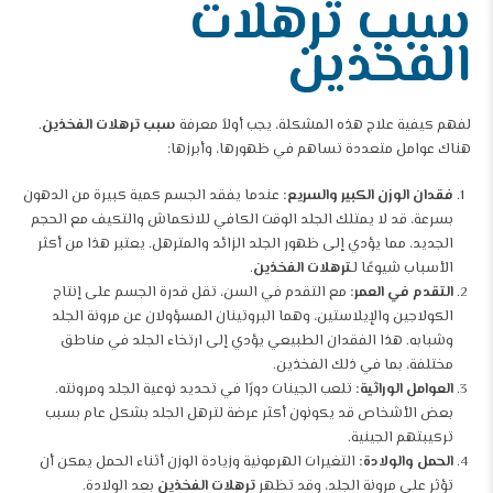
سبب ترهلات
الفخذين
لفهم كيفية علاج هذه المشكلة، يجب أولاً معرفة
سبب ترهلات الفخذين
.
هناك عوامل متعددة تساهم في ظهورها، وأبرزها:
فقدان الوزن الكبير والسريع:
عندما يفقد الجسم كمية كبيرة من الدهون
بسرعة، قد لا يمتلك الجلد الوقت الكافي للانكماش والتكيف مع الحجم
الجديد، مما يؤدي إلى ظهور الجلد الزائد والمترهل. يعتبر هذا من أكثر
الأسباب شيوعًا لـ
ترهلات الفخذين
.
التقدم في العمر:
مع التقدم في السن، تقل قدرة الجسم على إنتاج
الكولاجين والإيلاستين، وهما البروتينان المسؤولان عن مرونة الجلد
وشبابه. هذا الفقدان الطبيعي يؤدي إلى ارتخاء الجلد في مناطق
مختلفة، بما في ذلك الفخذين.
العوامل الوراثية:
تلعب الجينات دورًا في تحديد نوعية الجلد ومرونته.
بعض الأشخاص قد يكونون أكثر عرضة لترهل الجلد بشكل عام بسبب
تركيبتهم الجينية.
الحمل والولادة:
التغيرات الهرمونية وزيادة الوزن أثناء الحمل يمكن أن
تؤثر على مرونة الجلد، وقد تظهر
ترهلات الفخذين
بعد الولادة.