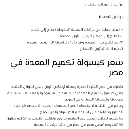
من مواد امريكية متطورة
: بالون المعدة
١/ تعتبر عملية من جراحات السمنة المفرطة تحتاج إلى تخدير
٢/ تحتاج إلى منظار لتركيب بالون المعدة
٣/ قد تهيج جدار المعدة وقد يؤدي تركيبها إلى نزيف المعدة
٤/ يتم ازالة البالون بالمنظار
سعر كبسولة تكميم المعدة في
مصر
ظهرت في مصر الفترة الأخيرة وسيلة لإنقاص الوزن ولكن للأوزان القليله
وهي كبسول تكميم المعدة او الكبسولة المبرمجة وترتفع سعر الكبسولة
لجودتها ونتيجتها الممتازة مع المرضي
ويرجع في النهاية لاستخدام الصح الكبسوله الذكيه الامريكيه هو خبرة
الدكتور وكفاءته على استخدام الكبسولة ولمن تصلح
وبالنسبه للدكتور محمد عبد المنعم مرزوق فتكلفة الكبسوله الذكيه بتكون
55 ألف وده أفضل سعر في مصر في عالم جراحات السمنة