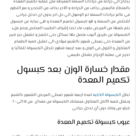
يحتاج الي جراحة من جراحات السمنة المفرطة مثل عملية تكميم المعدة
بالمنظار فالبعض يخاف من الجراحة و الآخر يخاف من التخدير و مع التطور
في عالم جراحات السمنة تم الوصول الي حل اخر بدون اى تدخل جراحى
للتخلص من السمنة و هو كبسول تكميم المعدة و هي عبارة عن كبسول
يتم بلعها من المريض بكوب ماء تحت إشراف الطبيب المختص ويتم ملء
الكبسولة عن طريق أنبوب متصل بها بسائل حتى تنتفخ و تشغل حيز كبير
من المعدة حتى يعطى شعور بالشبع فيؤدي الى تقليل كمية الطعام
المتناول و النزول في الوزن و بعد اربعة شهور تتحلل الكبسولة تلقائيا و
تخرج في عملية الإخراج بشكل طبيعي
مقدار خسارة الوزن بعد كبسول
تكميم المعدة
تظل
الكبسولة الذكية
لمدة اربعة شعور تعطي المريض الشعور بالشبع
ويقلل كمية الأكل المتناول فيمكنك الكبسولة من فقدان من ١٥ الي ٢٠
كيلو من وزنك دون أي تدخل جراحي
عيوب كبسولة تكميم المعدة