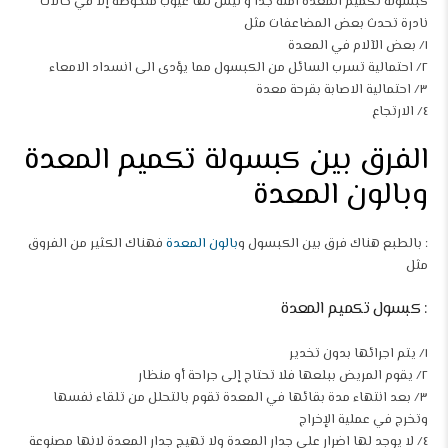
كبسوله تكميم المعدة امنة جدا و ليس لها عيوب ملحوظة إلا في حالات
نادرة تحدث بعض المضاعفات مثل
١/ بعض الآلام في المعدة
٢/ احتمالية تسرب السائل من الكبسول مما يؤدى الى انسداد الامعاء
٣/ احتمالية الاصابة بقرحة معدة
٤/ الارتجاع
الفرق بين كبسولة تكميم المعدة
وبالون المعدة
: بالطبع هناك فرق بين الكبسول و
بالون المعدة
فهناك الكثير من الفروق
مثل
: كبسول تكميم المعدة
١/ يتم اجرائها بدون تخدير
٢/ يقوم المريض ببلعها فلا تحتاج إلى جراحة أو منظار
٣/ بعد انتهاء مدة بقائها في المعدة تقوم بالتحلل من تلقاء نفسها
وتخرج في عملية الإخراج
٤/ لا يوجد لها اضرار على جدار المعدة ولا تهيج جدار المعدة لانها مصنوعة