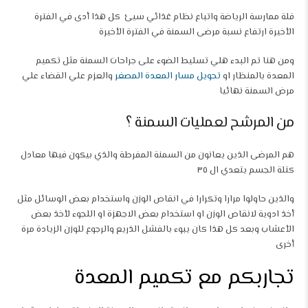
قلة ممارسة الرياضة واتباع نظام غذائي سيئ كل هذا أدى في الفترة
الأخيرة ارتفاع نسبة مرضى السمنة في الفترة الأخيرة
ومن هنا تم البدء هلي تسليط الضوء على جراحات السمنة مثل تكميم
المعدة بالمنظار او
تحويل مسار المعدة المصغر
والعزم علي القضاء علي
مرض السمنة نهائيا
من المرشح لعمليات السمنة ؟
هم المرضى الذين يعانون من السمنة المفرطة والذي بيكون فيها معادل
كتلة الجسم يتعدي ال ٣٥
والذين حاولوا مرارا وتكرارا في انقاص الوزن واستخدام بعض الوسائل مثل
أخذ ادوية لانقاص الوزن او استخدام بعض الاجهزة او اللجوء لأخذ بعض
الأعشاب وبعد كل هذا كان يبوء بالفشل الذريع والرجوع للوزن الزيادة مرة
أخرى
تجاربكم مع تكميم المعدة