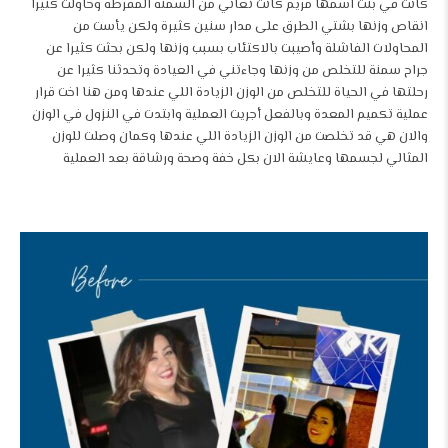
كانت في بنت اسمها مريم كانت تعاني من السمنة المفرطة وحاولت كثيرا
انقاص وزنها بشتي الطرق على مدار سنين كثيرة ولكن يأست من
المحاولات الفاشلة وأصيبت بالاكتئاب بسبب وزنها ولكن بحثت كثيرا عن
جراح سمنة للتخلص من وزنها وجاءتني في العيادة وتحدثنا كثيرا عن
رحلتها في الحياة للتخلص من الوزن الزيادة اللي عندها ومن هنا اخت قرار
عملية تكميم المعدة وبالفعل أجريت العملية وابتدت في النزول في الوزن
والان هي قد تخلصت من الوزن الزيادة اللي عندها وكمان وصلت للوزن
المثالي لجسمها وعايشة الان بكل خفة وصحة ورشاقة
بعد العملية