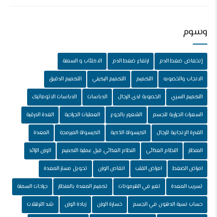
وسوم
إنخفاض ضغط الدم
ارتفاع ضغط الدم
الاكتئاب و السمنة
الانجاب والخصوبه
التكميم
التكميم البكيني
التكميم الدقيق
التكميم السري
الخصوبة لدى الرجال
الدباسات
الدباسات الاتوماتيك
السعرات الحرارية للجسم
الشعور بالجوع
العمليات الجراحية
الغدة الدرقية
القدرة الإنجابية للرجال
الكبسولة الذكية
الكبسولة المبرمجة
المعدة
المنظار
النظام الغذائي
النظام الغذائي قبل عملية التكميم
الوزن الزائد
امراض الضغط
امراض القلب
انقاص الوزن
تحويل مسار المعدة
تسريب المعدة
تغير في الهرمونات
تكميم المعدة بالمنظار
جراحات السمنة
حساب نسبة الدهون في الجسم
خسارة الوزن
زيادة الوزن
شد الترهلات