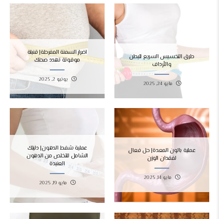
اضرار السمنة المفرطة| قنبلة
طرق التخسيس السريع للبطن
موقوتة تهدد صحتك
والأرداف
يونيو 2, 2025
مايو 24, 2025
عملية شفط الدهون| دليلك
عملية بالون المعدة| حل فعال
الشامل للتخلص من الدهون
لفقدان الوزن
العنيدة
مايو 14, 2025
مايو 19, 2025