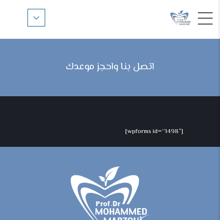
اتصل بنا واحجز موعدك
[wpforms id=”1498″]